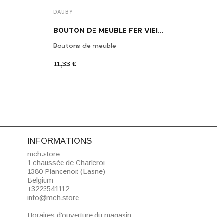
DAUBY
DAUB
BOUTON DE MEUBLE FER VIEILLI DAUBY PBU45 VO
Boutons de meuble
Daub
11,33 €
6,80 
INFORMATIONS
mch.store
1 chaussée de Charleroi
1380 Plancenoit (Lasne)
Belgium
+3223541112
info@mch.store
Horaires d'ouverture du magasin: