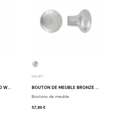
DAUBY
DAUB
BOUTON DE MEUBLE PQ20 WBS / BRONZE BLANC SATINÉ
BOUTON DE MEUBLE BRONZE BLANC SATINÉ DAUBY PT-45 WBS
Boutons de meuble
Bout
57,80 €
31,74