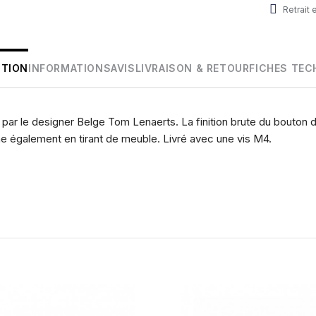
Retrait
PTION
INFORMATIONS
AVIS
LIVRAISON & RETOUR
FICHES TEC
ar le designer Belge Tom Lenaerts. La finition brute du bouton 
line également en tirant de meuble. Livré avec une vis M4.