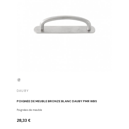
DAUBY
DAUBY
POIGNÉE DE MEUBLE BRONZE BLANC DAUBY PMR WBS
BOUTON 
Poignées de meuble
Boutons de
28,33 €
26,08 €