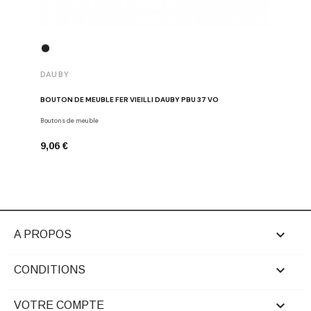
DAUBY
DAUBY
BOUTON DE MEUBLE FER VIEILLI DAUBY PBU 37 VO
BOUTON D
Boutons de meuble
Dauby
9,06 €
6,80 €

A PROPOS

CONDITIONS

VOTRE COMPTE