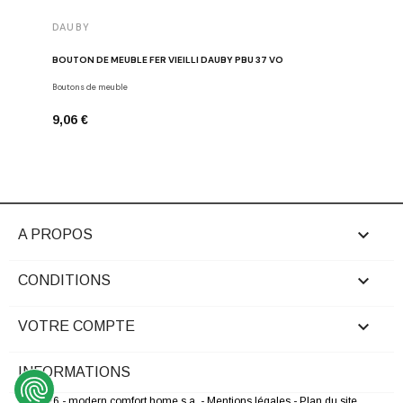
DAUBY
DAUBY
BOUTON DE MEUBLE FER VIEILLI DAUBY PBU 37 VO
BOUTON D
Boutons de meuble
Dauby
9,06 €
6,80 €

A PROPOS

CONDITIONS

VOTRE COMPTE
INFORMATIONS
© 2026 - modern comfort home s.a.
- Mentions légales
- Plan du site