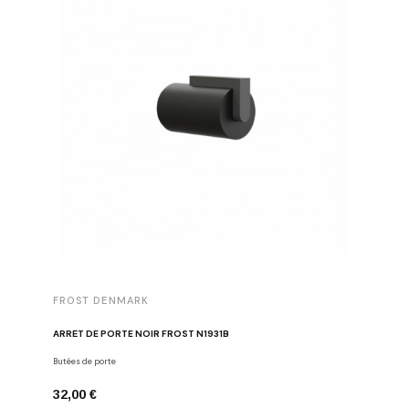
FROST DENMARK
FROST 
ARRÊT DE PORTE NOIR FROST N1931B
POIGNÉE 
Butées de porte
Poignées d
32,00 €
16,00 €