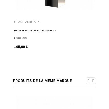
FROST DENMARK
FROST 
BROSSE WC INOX POLI QUADRA 6
PORTE-SE
Brosses WC
Porte-serv
195,00 €
136,00 
PRODUITS DE LA MÊME MARQUE