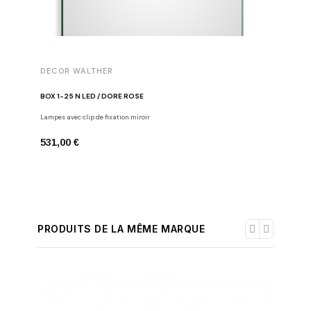
DECOR WALTHER
DECOR 
BOX 1-25 N LED / DORÉ ROSE
BOX 1-15
Lampes avec clip de fixation miroir
Lampes avec
531,00 €
482,00 
PRODUITS DE LA MÊME MARQUE
-30%