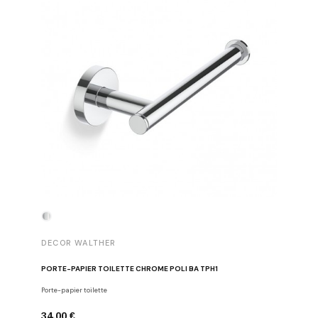
DECOR WALTHER
DECOR 
PORTE-PAPIER TOILETTE CHROME POLI BA TPH1
PATÈRE 
Porte-papier toilette
Crochets
34,00 €
29,00 €