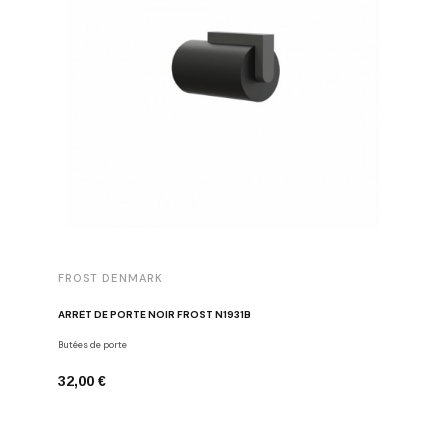
FROST DENMARK
FROST 
ARRÊT DE PORTE NOIR FROST N1931B
POIGNÉE 
Butées de porte
Poignées d
32,00 €
16,00 €