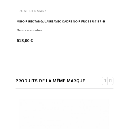
FROST DENMARK
FROST 
MIROIR RECTANGULAIRE AVEC CADRE NOIR FROST U4137-B
MIROIR R
Miroirs avec cadres
Miroirs av
518,00 €
263,00 
PRODUITS DE LA MÊME MARQUE