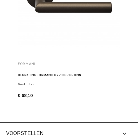
FORMANI
FORMAN
DEURKLINK FORMANI LB2-19 BR BRONS
MEUBELK
Deurklinken
Meubelkno
€ 68,10
€ 26,24

VOORSTELLEN