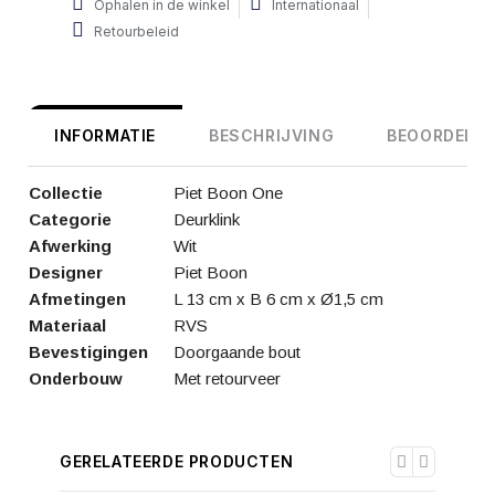
Ophalen in de winkel
Internationaal
Retourbeleid
INFORMATIE
BESCHRIJVING
BEOORDELIN
Collectie
Piet Boon One
Categorie
Deurklink
Afwerking
Wit
Designer
Piet Boon
Afmetingen
L 13 cm x B 6 cm x Ø1,5 cm
Materiaal
RVS
Bevestigingen
Doorgaande bout
Onderbouw
Met retourveer
GERELATEERDE PRODUCTEN