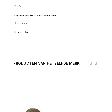
DND
DND
DEURKLINK MAT GOUD ANIK LINE
DEURKLIN
Deurklinken
Deurklinke
€ 295,42
€ 295,4
PRODUCTEN VAN HETZELFDE MERK