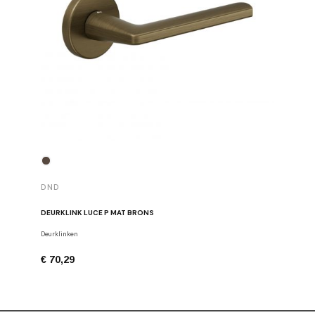
DND
DND
DEURKLINK LUCE P MAT BRONS
DEURKLIN
Deurklinken
Deurklinke
€ 70,29
€ 68,91