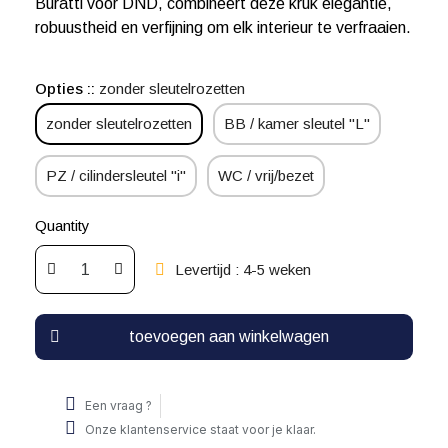
Buratti voor DND, combineert deze kruk elegantie,
robuustheid en verfijning om elk interieur te verfraaien.
Opties :
zonder sleutelrozetten
zonder sleutelrozetten
BB / kamer sleutel "L"
PZ / cilindersleutel "i"
WC / vrij/bezet
Quantity
Levertijd : 4-5 weken
toevoegen aan winkelwagen
Een vraag ?
Onze klantenservice staat voor je klaar.