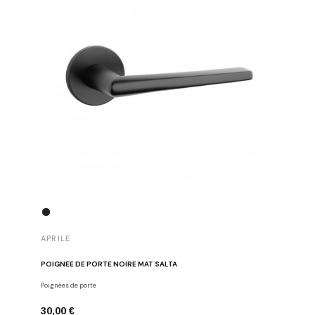
APRILE
APRILE
POIGNÉE DE PORTE NOIRE MAT SALTA
POIGNÉE 
Poignées de porte
Poignées d
30,00 €
43,00 €