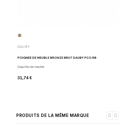
DAUBY
DAUBY
POIGNÉE DE MEUBLE BRONZE BRUT DAUBY PCO RB
BOUTON D
Coquilles de meuble
Boutons de
31,74 €
19,82 €
PRODUITS DE LA MÊME MARQUE