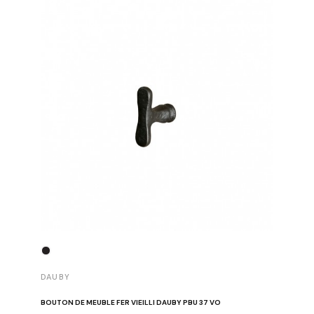
DAUBY
DAUBY
BOUTON DE MEUBLE FER VIEILLI DAUBY PBU 37 VO
BOUTON D