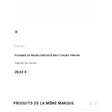
DAUBY
DAUBY
POIGNÉE
POIGNÉE DE MEUBLE BRONZE BRUT DAUBY PMR RB
Poignées s
Poignées de meuble
40,23 €
28,33 €
PRODUITS DE LA MÊME MARQUE