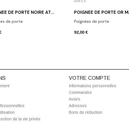
APRILE
POIGNÉE DE PORTE NOIRE AT ARNICA R 7S BLACK
es de porte
Poignées de porte
€
92,00 €
NS
VOTRE COMPTE
ement
Informations personnelles
Commandes
Avoirs
fessionnelles
Adresses
ilisation
Bons de réduction
ection de la vie privée