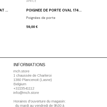
APRILE
APRIL
POIGNÉE DE PORTE OR MAT MOLINIA
POIGNÉE DE PORTE OVAL 1741 NOIR MAT
Poignées de porte
Poign
59,00 €
43,00
INFORMATIONS
mch.store
1 chaussée de Charleroi
1380 Plancenoit (Lasne)
Belgium
+3223541112
info@mch.store
Horaires d'ouverture du magasin:
du mardi au vendredi de 9h30 à