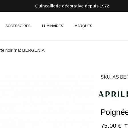
Quincaillerie décorative depuis 1972
ACCESSOIRES
LUMINAIRES
MARQUES
rte noir mat BERGENIA
SKU
AS BE
Poigné
75,00 €
T