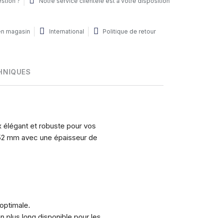
stion ?
Notre service clientèle est à votre disposition
 en magasin
International
Politique de retour
HNIQUES
 élégant et robuste pour vos
 52 mm avec une épaisseur de
 optimale.
 plus long disponible pour les