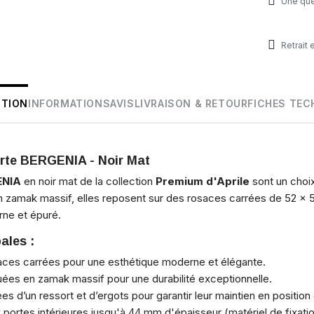
Une que
Retrait
PTION
INFORMATIONS
AVIS
LIVRAISON & RETOUR
FICHES TEC
orte BERGENIA - Noir Mat
ENIA
en noir mat de la collection
Premium d'Aprile
sont un choix
en zamak massif, elles reposent sur des rosaces carrées de 52 x
rne et épuré.
ales :
ces carrées pour une esthétique moderne et élégante.
ées en zamak massif pour une durabilité exceptionnelle.
s d’un ressort et d’ergots pour garantir leur maintien en position
ortes intérieures jusqu'à 44 mm d'épaisseur (matériel de fixation