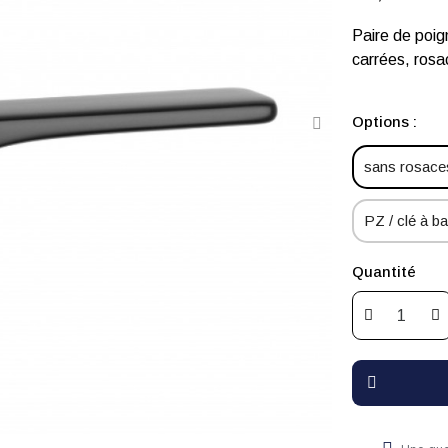
Paire de po
carrées, rosa
Options :
sans rosaces
PZ / clé à bar
Quantité