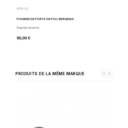
APRILE
APRILE
POIGNÉE DE PORTE OR POLI BERGENIA
POIGNÉE 
Poignées de porte
Poignées d
90,00 €
90,00 €
PRODUITS DE LA MÊME MARQUE