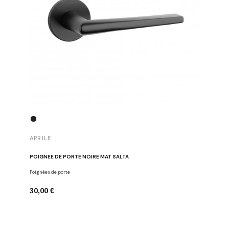
APRILE
APRILE
POIGNÉE DE PORTE NOIRE MAT SALTA
POIGNÉE 
Poignées de porte
Poignées d
30,00 €
43,00 €