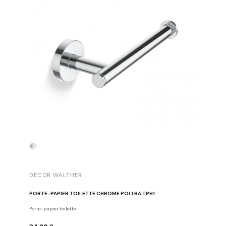
DECOR WALTHER
DECOR 
PORTE-PAPIER TOILETTE CHROME POLI BA TPH1
PATÈRE 
Porte-papier toilette
Crochets