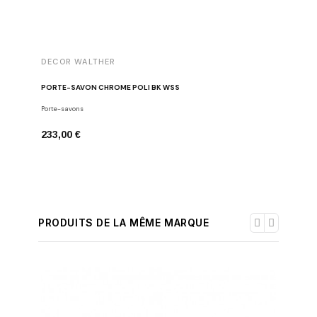
DECOR WALTHER
DECOR 
PORTE-SAVON CHROME POLI BK WSS
POUBELL
Porte-savons
Poubelles
233,00 €
576,00 
PRODUITS DE LA MÊME MARQUE
-30%