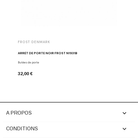
FROST DENMARK
FROST 
ARRÊT DE PORTE NOIR FROST N1931B
POIGNÉE 
Butées de porte
Poignées d
32,00 €
16,00 €

A PROPOS

CONDITIONS