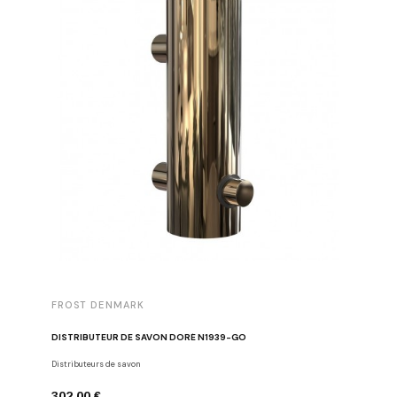
FROST DENMARK
FROST 
DISTRIBUTEUR DE SAVON DORÉ N1939-GO
POUBELL
Distributeurs de savon
Poubelles
302,00 €
783,00 