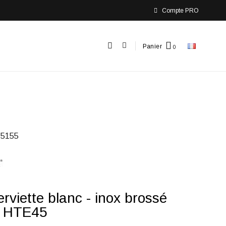
Compte PRO
Panier
5155
erviette blanc - inox brossé
 HTE45