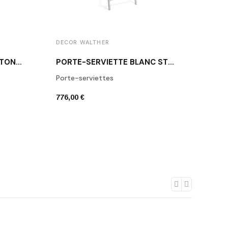
DECOR WALTHER
DECO
PATÈRE BLANCHE/INOX STONE WHG DECOR WALTHER
PORTE-SERVIETTE BLANC STONE HTL
Porte-serviettes
Porte
776,00 €
196,0