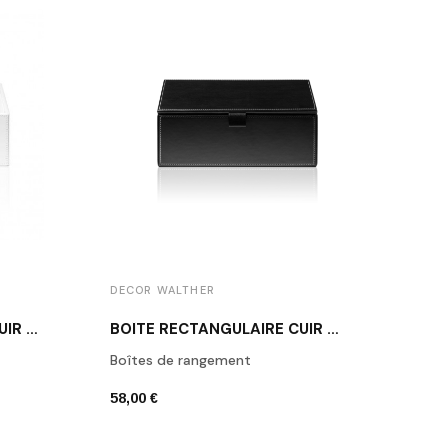
DECOR WALTHER
DECO
BOÎTE RECTANGULAIRE CUIR BLANC BROWNIE BOD2
BOÎTE RECTANGULAIRE CUIR NOIR BROWNIE BMD2
Boîtes de rangement
Porte
58,00 €
42,00