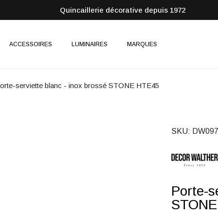
Quincaillerie décorative depuis 1972
ACCESSOIRES
LUMINAIRES
MARQUES
orte-serviette blanc - inox brossé STONE HTE45
SKU
DW097
Porte-s
STONE