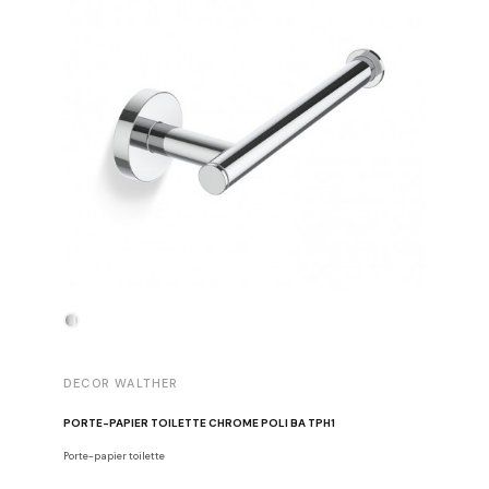
DECOR WALTHER
DECOR 
PORTE-PAPIER TOILETTE CHROME POLI BA TPH1
PATÈRE 
Porte-papier toilette
Crochets