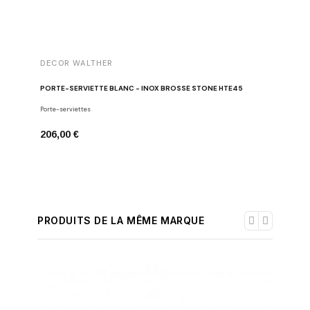
DECOR WALTHER
DECOR 
PORTE-SERVIETTE BLANC - INOX BROSSÉ STONE HTE45
PORTE-S
Porte-serviettes
Porte-serv
206,00 €
776,00 
PRODUITS DE LA MÊME MARQUE
-30%