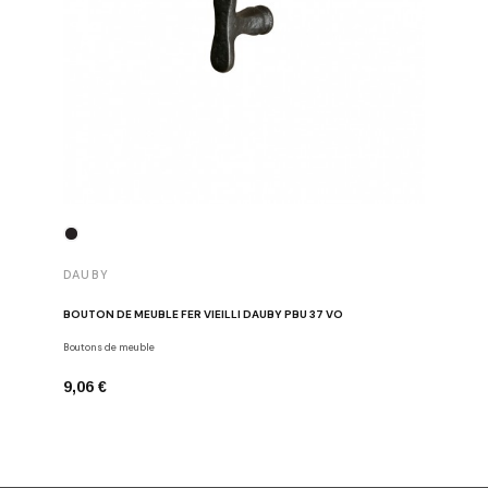
DAUBY
DAUBY
BOUTON DE MEUBLE FER VIEILLI DAUBY PBU 37 VO
BOUTON D
Boutons de meuble
Dauby
9,06 €
6,80 €