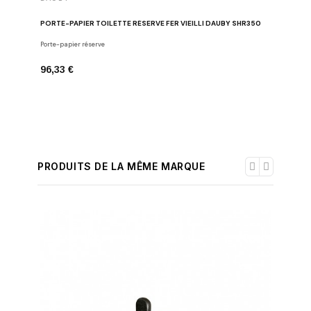
DAUBY
PORTE-PAPIER TOILETTE RÉSERVE FER VIEILLI DAUBY SHR350
PORTE-PA
Porte-papier réserve
Porte-papie
96,33 €
88,97 €
PRODUITS DE LA MÊME MARQUE