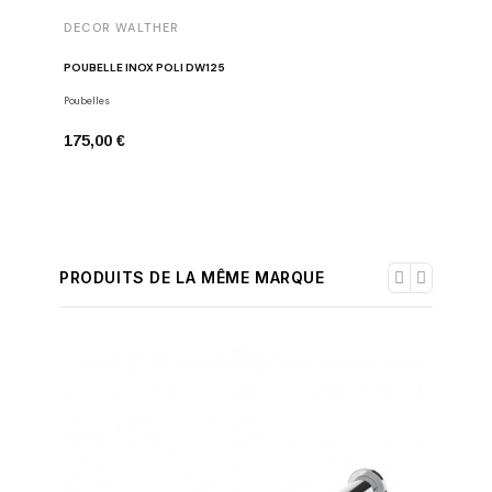
DECOR 
DECOR WALTHER
POUBELL
POUBELLE INOX POLI DW125
Poubelles
Poubelles
254,00 
175,00 €
PRODUITS DE LA MÊME MARQUE
-30%