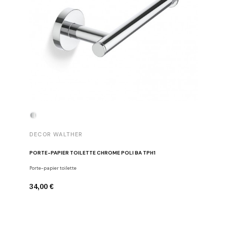
DECOR WALTHER
DECOR 
PORTE-PAPIER TOILETTE CHROME POLI BA TPH1
PATÈRE 
Porte-papier toilette
Crochets
34,00 €
29,00 €